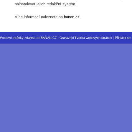
nainstalovat jejich redakční systém.
Více informací naleznete na
banan.cz
.
Webové stránky zdarma
od
BANAN.CZ
|
Ostravski Tvorba webových stránek
|
Přihlásit se