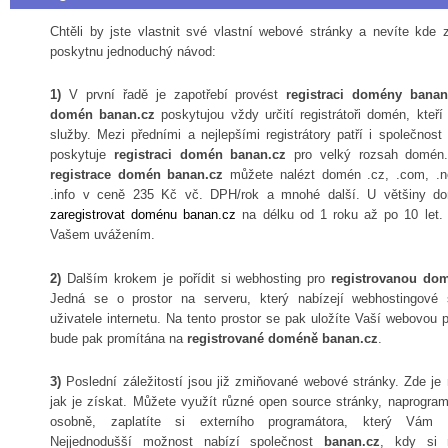
Chtěli by jste vlastnit své vlastní webové stránky a nevíte kde
poskytnu jednoduchý návod:
1)
V první řadě je zapotřebí provést
registraci domény banan
domén banan.cz
poskytujou vždy určití registrátoři domén, kteří
služby. Mezi předními a nejlepšími registrátory patří i společnost
poskytuje
registraci domén banan.cz
pro velký rozsah domén.
registrace domén banan.cz
můžete nalézt domén .cz, .com, .ne
.info v ceně 235 Kč vč. DPH/rok a mnohé další. U většiny d
zaregistrovat doménu banan.cz
na délku od 1 roku až po 10 let.
Vašem uvážením.
2)
Dalším krokem je pořídit si webhosting pro
registrovanou do
Jedná se o prostor na serveru, který nabízejí webhostingové 
uživatele internetu. Na tento prostor se pak uložíte Vaší webovou p
bude pak promítána na
registrované doméně banan.cz
.
3)
Poslední záležitostí jsou již zmiňované webové stránky. Zde j
jak je získat. Můžete využít různé open source stránky, naprogram
osobně, zaplatíte si externího programátora, který Vám s
Nejjednodušší možnost nabízí společnost
banan.cz
, kdy si 