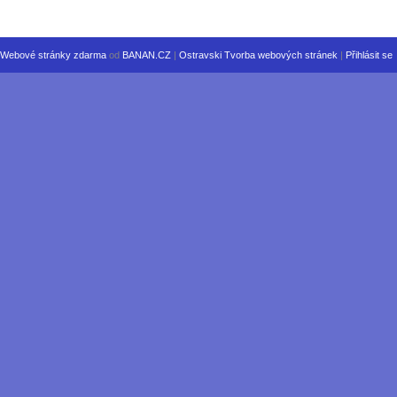
Webové stránky zdarma
od
BANAN.CZ
|
Ostravski Tvorba webových stránek
|
Přihlásit se