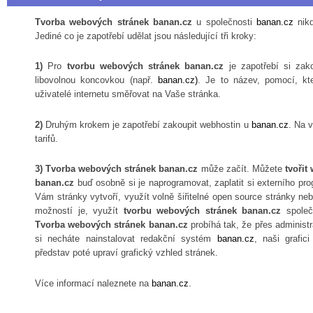
Tvorba webových stránek banan.cz
u společnosti
banan.cz
nikd
Jediné co je zapotřebí udělat jsou následující tři kroky:
1)
Pro
tvorbu webových stránek banan.cz
je zapotřebí si zak
libovolnou koncovkou (např.
banan.cz)
. Je to název, pomocí, kt
uživatelé internetu směřovat na Vaše stránka.
2)
Druhým krokem je zapotřebí zakoupit webhostin u
banan.cz
. Na v
tarifů.
3)
Tvorba webových stránek banan.cz
může začít. Můžete
tvořit
banan.cz
buď osobně si je naprogramovat, zaplatit si externího pro
Vám stránky vytvoří, využít volně šiřitelné open source stránky ne
možností je, využít
tvorbu webových stránek banan.cz
společ
Tvorba webových stránek banan.cz
probíhá tak, že přes administ
si necháte nainstalovat redakční systém
banan.cz
, naši grafic
představ poté upraví grafický vzhled stránek.
Více informací naleznete na
banan.cz
.